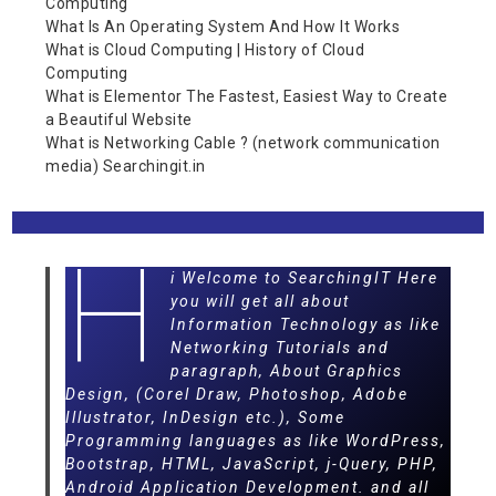
Computing
What Is An Operating System And How It Works
What is Cloud Computing | History of Cloud
Computing
What is Elementor The Fastest, Easiest Way to Create
a Beautiful Website
What is Networking Cable ? (network communication
media) Searchingit.in
H
i Welcome to SearchingIT Here
you will get all about
Information Technology as like
Networking Tutorials and
paragraph, About Graphics
Design, (Corel Draw, Photoshop, Adobe
Illustrator, InDesign etc.), Some
Programming languages as like WordPress,
Bootstrap, HTML, JavaScript, j-Query, PHP,
Android Application Development. and all